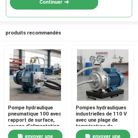
Continuer
produits recommandés
À la maison
Pompe hydraulique
Pompes hydrauliques
pneumatique 100 avec
industrielles de 110 V
Produits
rapport de surface,
avec une plage de
source d'alimentation
température de
électrique manuelle à
fonctionnement de
envoyer une
envoyer une
Vidéos