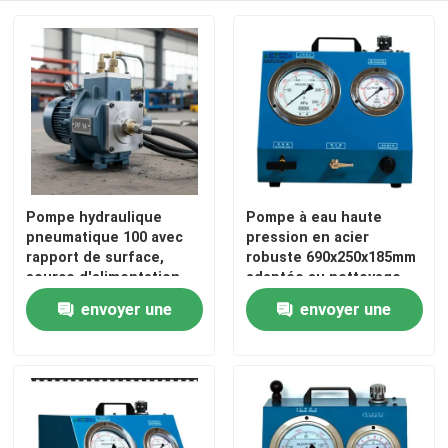
Pompe hydraulique
Pompe à eau haute
pneumatique 100 avec
pression en acier
rapport de surface,
robuste 690x250x185mm
source d'alimentation
adaptée au nettoyage
électrique manuelle à air
industriel et aux
envoyer une
envoyer une
comprimé et rapport de
systèmes d'irrigation
compression 1282
demande
demande
conçue pour le
fonctionnement