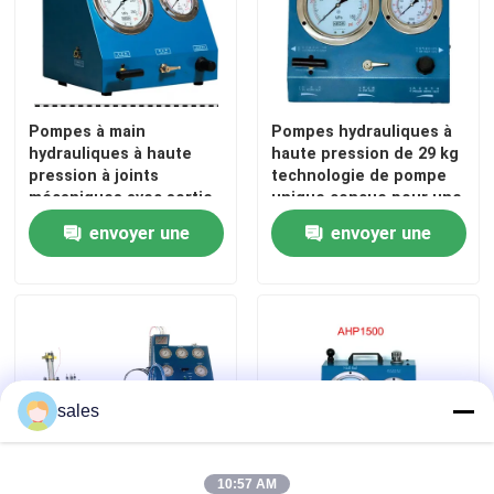
Pompes à main
Pompes hydrauliques à
hydrauliques à haute
haute pression de 29 kg
pression à joints
technologie de pompe
mécaniques avec sortie
unique conçue pour une
de 1/4 pouce à 1 pouce
pression constante et
envoyer une
envoyer une
Idéal pour un contrôle
une longue durée de vie
hydraulique précis
demande
demande
À la maison
sales
Produits
10:57 AM
Vidéos