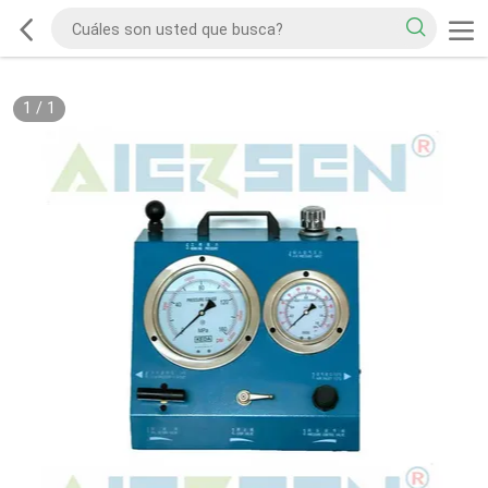
1
/
1