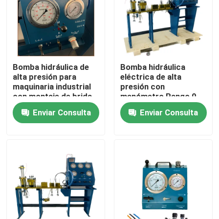
Bomba hidráulica de
Bomba hidráulica
alta presión para
eléctrica de alta
maquinaria industrial
presión con
con montaje de brida
manómetro Rango 0-
o base para operación
3000Bar Optimizada
Enviar Consulta
Enviar Consulta
industrial
para Sistemas de
Bomba Hidráulica
En casa
Productos
Los vídeos