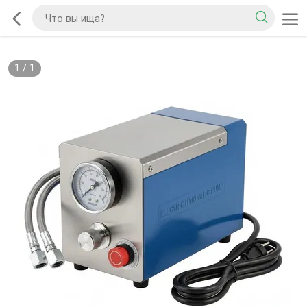
1
/
1