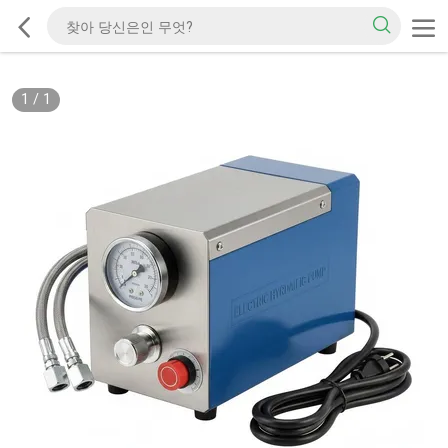
1
/
1