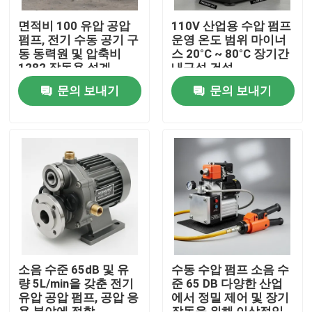
면적비 100 유압 공압
110V 산업용 수압 펌프
펌프, 전기 수동 공기 구
운영 온도 범위 마이너
동 동력원 및 압축비
스 20°C ~ 80°C 장기간
1282 작동용 설계
내구성 건설
문의 보내기
문의 보내기
집
제품
소음 수준 65dB 및 유
수동 수압 펌프 소음 수
량 5L/min을 갖춘 전기
준 65 DB 다양한 산업
유압 공압 펌프, 공압 응
에서 정밀 제어 및 장기
비디오
용 분야에 적합
작동을 위해 이상적입