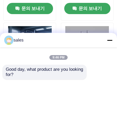
니다.
문의 보내기
문의 보내기
우리 에 관한 것
공장 투어
sales
품질 관리
9:46 PM
뉴스
Good day, what product are you looking 
for?
기계 유압 공압 펌프 최
연료 밸브 테스트 장치
대 압력 700 bar 작동
수압 수동 펌프 수압 및
인용 을 요청 하십시오
온도 범위 -20°C ~
공기 수동 펌프 압력 테
80°C
스트 응용 프로그램을
위해 설계
수력 고압 펌프
문의 보내기
문의 보내기
수력 공기압 펌프