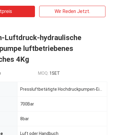
tpreis
Wir Reden Jetzt.
n-Luftdruck-hydraulische
tpumpe luftbetriebenes
sches 4Kg
e
MOQ:
1SET
Pressluftbetätigte Hochdruckpumpen-Einheit
700Bar
8bar
se
Luft oder Handbuch