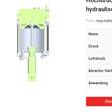
Hochdruc
hydrauli
Preis:
negotiabl
Name
Druck
Luftdruck
Bereichs-Verh
Anwendung
Bes