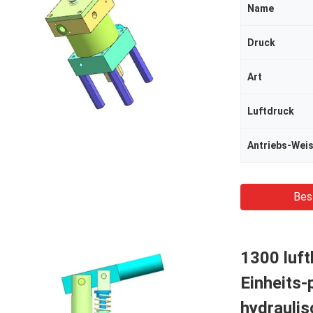
Name
Druck
Art
Luftdruck
Antriebs-Wei
Bes
1300 luf
Einheits
hydrauli