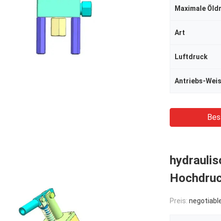
Art
Luftdruck
Antriebs-Wei
Bes
hydraulis
Hochdruc
Preis:
negotiabl