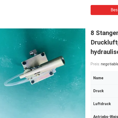
Bes
8 Stange
Druckluf
hydrauli
Preis:
negotiabl
Name
Druck
Luftdruck
Antriebs-Wei