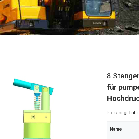
8 Stange
für pump
Hochdruc
Preis:
negotiabl
Name