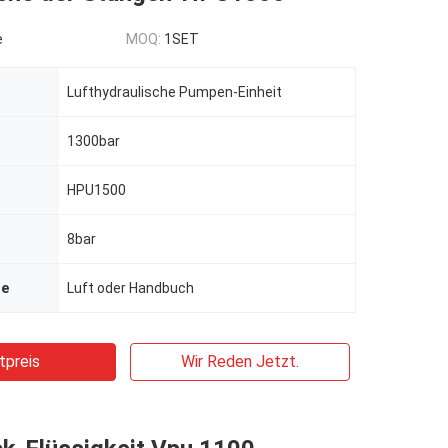
e
MOQ:
1SET
Lufthydraulische Pumpen-Einheit
1300bar
HPU1500
8bar
se
Luft oder Handbuch
tpreis
Wir Reden Jetzt.