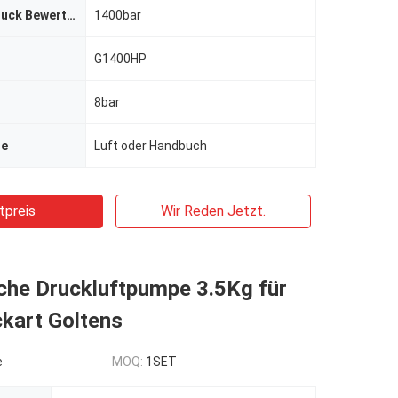
Maximale Öldruck Bewertung
1400bar
G1400HP
8bar
se
Luft oder Handbuch
tpreis
Wir Reden Jetzt.
che Druckluftpumpe 3.5Kg für
kart Goltens
e
MOQ:
1SET