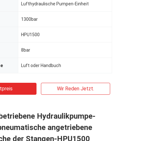
Lufthydraulische Pumpen-Einheit
1300bar
HPU1500
8bar
se
Luft oder Handbuch
tpreis
Wir Reden Jetzt.
tbetriebene Hydraulikpumpe-
-pneumatische angetriebene
sche der Stangen-HPU1500