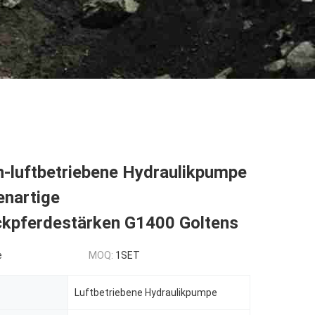
n-luftbetriebene Hydraulikpumpe
enartige
kpferdestärken G1400 Goltens
e
MOQ:
1SET
Luftbetriebene Hydraulikpumpe