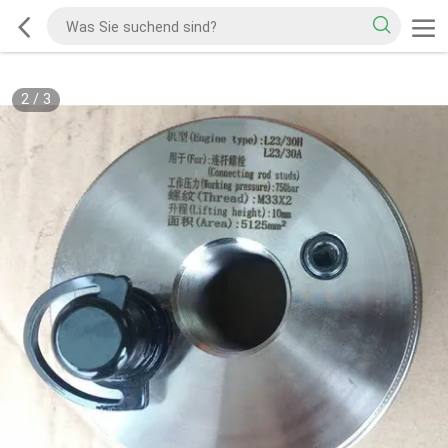
2
/
3