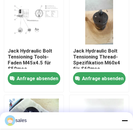
Über uns
Werksbesichtigung
Jack Hydraulic Bolt
Jack Hydraulic Bolt
Qualitätskontrolle
Tensioning Tools-
Tensioning Thread-
Faden M45x4.5 für
Spezifikation M60x4
S50mcc-
für S60mec-
Neuigkeiten
Zylinderdeckel
Zylinderdeckel
Anfrage absenden
Anfrage absenden
Bitte um ein Angebot
Hydraulische Hochdruckpumpe
sales
Hydraulische Druckluftpumpe