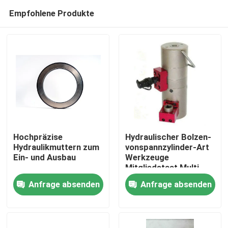
Empfohlene Produkte
Hochpräzise
Hydraulischer Bolzen-
Hydraulikmuttern zum
vonspannzylinder-Art
Ein- und Ausbau
Werkzeuge
Zu Hause
Mitgliedstaat Multi
Staged 1500Bar 322
Anfrage absenden
Anfrage absenden
KN
Produkte
Videos