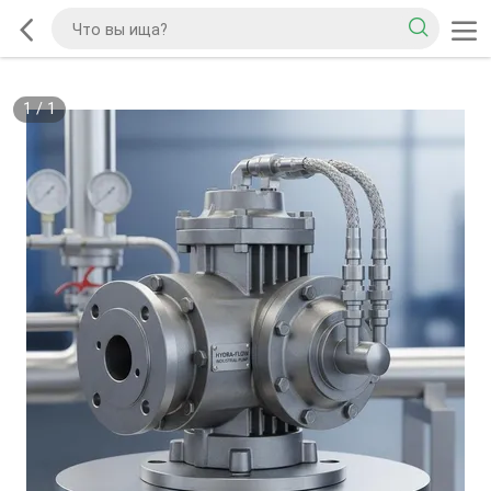
1
/
1