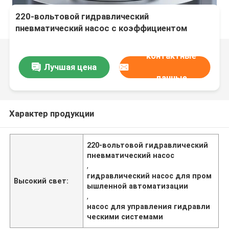
220-вольтовой гидравлический
пневматический насос с коэффициентом
сжатия 1:282, идеально подходит для
промышленной автоматизации и управления
контактные
гидравлическими системами
Лучшая цена
данные
Характер продукции
220-вольтовой гидравлический
пневматический насос
,
гидравлический насос для пром
Высокий свет:
ышленной автоматизации
,
насос для управления гидравли
ческими системами