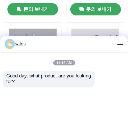
니다.
문의 보내기
문의 보내기
우리 에 관한 것
공장 투어
sales
품질 관리
11:12 AM
뉴스
Good day, what product are you looking 
for?
연료 밸브 테스트 장치
작동 온도 범위 마이너
수압 수동 펌프 수압 및
스 20C ~ 80C 수압 공
인용 을 요청 하십시오
공기 수동 펌프 압력 테
기 펌프 면적 비율 1 00
스트 응용 프로그램을
산업용 공기 장치
위해 설계
수력 고압 펌프
문의 보내기
문의 보내기
수력 공기압 펌프