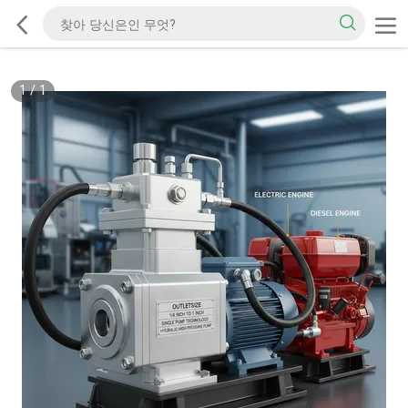
1
/
1