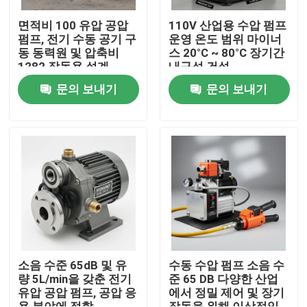
면적비 100 유압 공압
110V 산업용 수압 펌프
펌프, 전기 수동 공기 구
운영 온도 범위 마이너
동 동력원 및 압축비
스 20°C ~ 80°C 장기간
1282 작동용 설계
내구성 건설
문의 보내기
문의 보내기
집
제품
소음 수준 65dB 및 유
수동 수압 펌프 소음 수
량 5L/min을 갖춘 전기
준 65 DB 다양한 산업
유압 공압 펌프, 공압 응
에서 정밀 제어 및 장기
비디오
용 분야에 적합
작동을 위해 이상적입