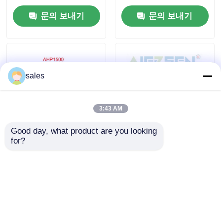
에 설계
압 고압 펌프
문의 보내기
문의 보내기
우리 에 관한 것
공장 투어
sales
품질 관리
3:43 AM
뉴스
Good day, what product are you looking 
for?
산업용 5~50리터/분 유
아웃렛 사이즈 1/4 인치
량 설계 고압 유압 펌프
에서 1 인치 수압 고압
인용 을 요청 하십시오
용 기계식 씰 또는 립 씰
펌프 단일 펌프 기술 전
기 디젤 엔진에 의해 작
동 성능을 위해 설계
수력 고압 펌프
문의 보내기
문의 보내기
수력 공기압 펌프