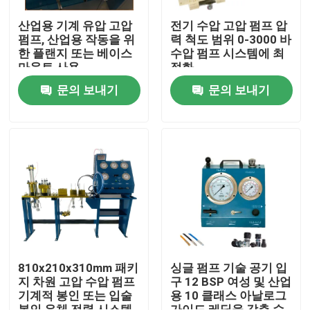
산업용 기계 유압 고압
전기 수압 고압 펌프 압
펌프, 산업용 작동을 위
력 척도 범위 0-3000 바
한 플랜지 또는 베이스
수압 펌프 시스템에 최
마운트 사용
적화
문의 보내기
문의 보내기
집
제품
810x210x310mm 패키
싱글 펌프 기술 공기 입
지 차원 고압 수압 펌프
구 12 BSP 여성 및 산업
기계적 봉인 또는 입술
용 10 클래스 아날로그
비디오
봉인 유체 전력 시스템
가이드 레딩을 갖춘 수