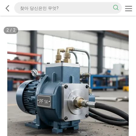
2
/
2