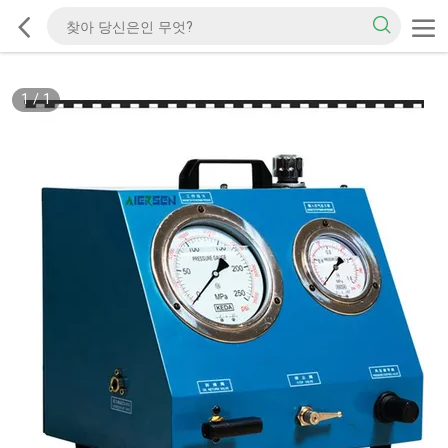
1
/
1