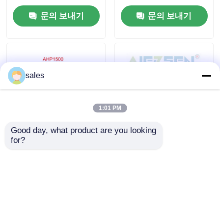
에 설계
압 고압 펌프
문의 보내기
문의 보내기
우리 에 관한 것
공장 투어
sales
품질 관리
1:01 PM
뉴스
Good day, what product are you looking 
for?
산업용 5~50리터/분 유
아웃렛 사이즈 1/4 인치
량 설계 고압 유압 펌프
에서 1 인치 수압 고압
인용 을 요청 하십시오
용 기계식 씰 또는 립 씰
펌프 단일 펌프 기술 전
기 디젤 엔진에 의해 작
동 성능을 위해 설계
수력 고압 펌프
문의 보내기
문의 보내기
수력 공기압 펌프