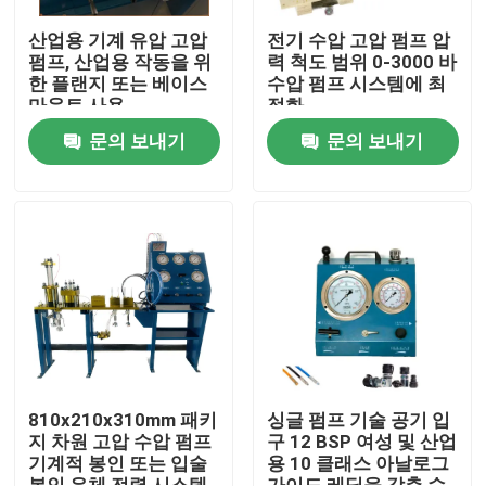
산업용 기계 유압 고압
전기 수압 고압 펌프 압
펌프, 산업용 작동을 위
력 척도 범위 0-3000 바
한 플랜지 또는 베이스
수압 펌프 시스템에 최
마운트 사용
적화
문의 보내기
문의 보내기
집
제품
810x210x310mm 패키
싱글 펌프 기술 공기 입
지 차원 고압 수압 펌프
구 12 BSP 여성 및 산업
기계적 봉인 또는 입술
용 10 클래스 아날로그
비디오
봉인 유체 전력 시스템
가이드 레딩을 갖춘 수