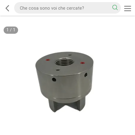
1
/
1