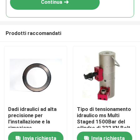
Continua
Prodotti raccomandati
Casa.
Dadi idraulici ad alta
Tipo di tensionamento
precisione per
idraulico ms Multi
Prodotti
l'installazione e la
Staged 1500Bar del
rimozione
cilindro di 322 KN Bolt
degli strumenti
Invia richiesta
Invia richiesta
Video