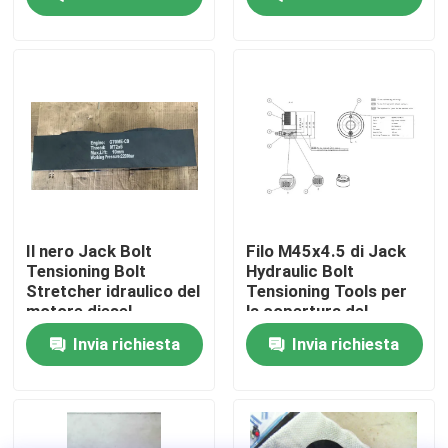
Su di noi
Visita alla fabbrica
Controllo della qualità
Notizie
Il nero Jack Bolt
Filo M45x4.5 di Jack
Tensioning Bolt
Hydraulic Bolt
Stretcher idraulico del
Tensioning Tools per
Chiedi un preventivo
motore diesel
la copertura del
cilindro di S50mcc
Invia richiesta
Invia richiesta
Pompa ad alta pressione idraulica
Pompa pneumatica idraulica