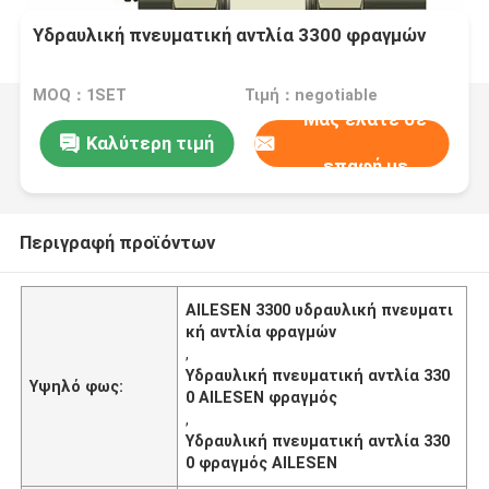
Υδραυλική πνευματική αντλία 3300 φραγμών
MOQ：1SET
Τιμή：negotiable
Μας ελάτε σε
Καλύτερη τιμή
επαφή με
Περιγραφή προϊόντων
AILESEN 3300 υδραυλική πνευματι
κή αντλία φραγμών
,
Υδραυλική πνευματική αντλία 330
Υψηλό φως:
0 AILESEN φραγμός
,
Υδραυλική πνευματική αντλία 330
0 φραγμός AILESEN