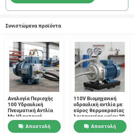
Συνιστώμενα προϊόντα
Σπίτι
Αναλογία Περιοχής
110V Βιομηχανική
100 Υδραυλική
υδραυλική αντλία με
Πνευματική Αντλία
εύρος θερμοκρασίας
Προϊόντα
Με Ηλεκτρική
λειτουργίας μείον 20
Χειροκίνητη Πηγή
°C έως 80 °C
Αποστολή
Αποστολή
Τροφοδοσίας Αέρα
Ανθεκτική
Βίντεο